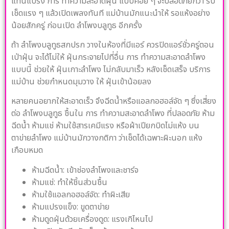
แทนแปรง การ ทำความสะอาดฝุ่น แบบค่อย ๆ จะปลอดภัยกว่า รีบ
เช็ดแรง ๆ แล้วเปิดเพลงทันที แม่บ้านมักแนะนำให้ รอแห้งอย่าง
น้อยสักครู่ ก่อนเปิด ลำโพงบลูทูธ อีกครั้ง
ถ้า ลำโพงบลูทูธสกปรก วางในห้องที่มีแอร์ ควรปิดแอร์ชั่วครู่ตอน
เป่าฝุ่น จะได้ไม่ให้ ฝุ่นกระจายไปที่อื่น การ ทำความสะอาดลำโพง
แบบนี้ ช่วยให้ ฝุ่นเกาะลำโพง ไม่กลับมาเร็ว หลังเช็ดเสร็จ บริการ
แม่บ้าน ช่วยกำหนดมุมวาง ให้ ฝุ่นเข้าน้อยลง
หลายคนอยากให้สะอาดเร็ว จึงฉีดน้ำหรือแอลกอฮอล์จัด ๆ ซึ่งเสี่ยง
ต่อ ลำโพงบลูทูธ ชื้นใน การ ทำความสะอาดลำโพง ที่ปลอดภัย ห้าม
ฉีดน้ำ ห้ามแช่ ห้ามใช้สารเคมีแรง หรือผ้าเปียกบิดไม่แห้ง บน
ตาข่ายลำโพง แม่บ้านมักวางกติกา ว่าเช็ดได้เฉพาะผิะนอก แห้ง
เกือบหมด
ห้ามฉีดน้ำ: เข้าช่องลำโพงและชาร์จ
ห้ามแช่: ทำให้ชิ้นส่วนชื้น
ห้ามใช้แอลกอฮอล์จัด: ทำผิะเสีย
ห้ามแปรงแข็ง: ขูดตาข่าย
ห้ามดูดฝุ่นด้วยเครื่องดูด: แรงเกิไหนไป