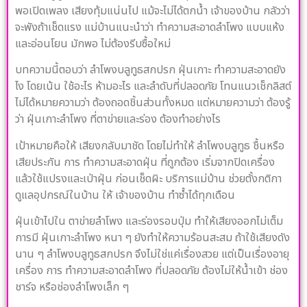
พอเปิดเพลง เสียงทุ้มแน่นไป แม้จะไม่ได้ตกน้ำ เจ้าของบ้าน กลัวว่า
จะพังถ้าเช็ดแรง แม่บ้านแนะนำว่า ทำความสะอาดลำโพง แบบแห้ง
และอ่อนโยน มักพอ ไม่ต้องรีบซื้อใหม่
บทความนี้ตอบว่า ลำโพงบลูทูธสกปรก ฝุ่นเกาะ ทำความสะอาดยัง
ไง โดยเน้น ใช้อะไร ห้ามอะไร และลำดับที่ปลอดภัย โทนแนวเช็กลิสต์
ไม่ได้หมายความว่า ต้องถอดชิ้นส่วนทั้งหมด แต่หมายความว่า ต้องรู้
ว่า ฝุ่นเกาะลำโพง ที่ตาข่ายและร่อง ต้องทำอย่างไร
เป้าหมายคือให้ เสียงกลับมาชัด โดยไม่ทำให้ ลำโพงบลูทูธ ชื้นหรือ
เสียประกัน การ ทำความสะอาดฝุ่น ที่ถูกต้อง เริ่มจากปิดเครื่อง
แล้วใช้แปรงและเป่าฝุ่น ก่อนเช็ดผิะ บริการแม่บ้าน ช่วยตั้งกติกา
ดูแลอุปกรณ์ในบ้าน ให้ เจ้าของบ้าน ทำซ้ำได้ทุกเดือน
ฝุ่นเข้าไปใน ตาข่ายลำโพง และร่องรอบปุ่ม ทำให้เสียงออกไม่เต็ม
การมี ฝุ่นเกาะลำโพง หนา ๆ ยังทำให้ความร้อนสะสม ถ้าใช้เสียงดัง
นาน ๆ ลำโพงบลูทูธสกปรก จึงไม่ใช่แค่เรื่องสวย แต่เป็นเรื่องอายุ
เครื่อง การ ทำความสะอาดลำโพง ที่ปลอดภัย ต้องไม่ให้น้ำเข้า ช่อง
ชาร์จ หรือช่องลำโพงเล็ก ๆ