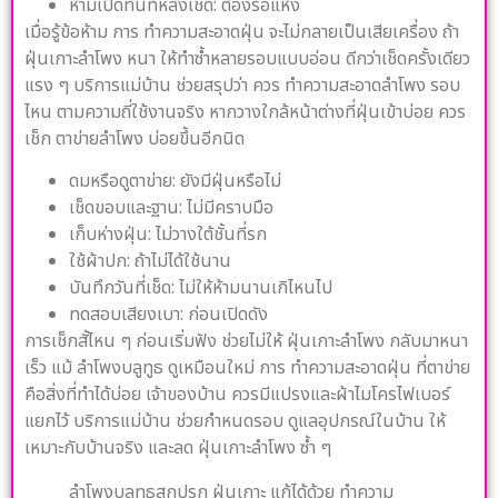
ห้ามเปิดทันทีหลังเช็ด: ต้องรอแห้ง
เมื่อรู้ข้อห้าม การ ทำความสะอาดฝุ่น จะไม่กลายเป็นเสียเครื่อง ถ้า
ฝุ่นเกาะลำโพง หนา ให้ทำซ้ำหลายรอบแบบอ่อน ดีกว่าเช็ดครั้งเดียว
แรง ๆ บริการแม่บ้าน ช่วยสรุปว่า ควร ทำความสะอาดลำโพง รอบ
ไหน ตามความถี่ใช้งานจริง หากวางใกล้หน้าต่างที่ฝุ่นเข้าบ่อย ควร
เช็ก ตาข่ายลำโพง บ่อยขึ้นอีกนิด
ดมหรือดูตาข่าย: ยังมีฝุ่นหรือไม่
เช็ดขอบและฐาน: ไม่มีคราบมือ
เก็บห่างฝุ่น: ไม่วางใต้ชั้นที่รก
ใช้ผ้าปก: ถ้าไม่ได้ใช้นาน
บันทึกวันที่เช็ด: ไม่ให้ห้ามนานเกิไหนไป
ทดสอบเสียงเบา: ก่อนเปิดดัง
การเช็กสั้ไหน ๆ ก่อนเริ่มฟัง ช่วยไม่ให้ ฝุ่นเกาะลำโพง กลับมาหนา
เร็ว แม้ ลำโพงบลูทูธ ดูเหมือนใหม่ การ ทำความสะอาดฝุ่น ที่ตาข่าย
คือสิ่งที่ทำได้บ่อย เจ้าของบ้าน ควรมีแปรงและผ้าไมโครไฟเบอร์
แยกไว้ บริการแม่บ้าน ช่วยกำหนดรอบ ดูแลอุปกรณ์ในบ้าน ให้
เหมาะกับบ้านจริง และลด ฝุ่นเกาะลำโพง ซ้ำ ๆ
ลำโพงบลูทูธสกปรก ฝุ่นเกาะ แก้ได้ด้วย ทำความ