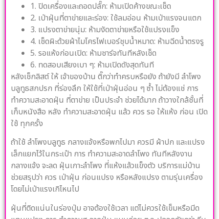
1. ปิดเครื่องและถอดปลั๊ก: ห้ามเปิดค้างขณะเช็ด
2. เป่าฝุ่นที่ตาข่ายและร่อง: ใช้ลมอ่อน ห้ามเป่าแรงจนแตก
3. แปรงตาข่ายนุ่ม: ห้ามงัดตาข่ายหรือใช้แปรงแข็ง
4. เช็ดผิะด้วยผ้าไมโครไฟเบอร์ชุบน้ำหมาด: ห้ามฉีดน้ำตรงรู
5. รอแห้งก่อนเปิด: ห้ามชาร์จทันทีหลังเช็ด
6. ทดสอบเสียงเบา ๆ: ห้ามเปิดดังสุดทันที
หลังเช็กลิสต์ ให้ เจ้าของบ้าน ติ๊กว่าทำครบหรือยัง ถ้ายังมี ลำโพง
บลูทูธสกปรก ที่ร่องลึก ให้ใช้ที่เป่าฝุ่นอ่อน ๆ ซ้ำ ไม่ต้องแช่ การ
ทำความสะอาดฝุ่น ที่ตาข่าย เป็นประจำ ช่วยได้มาก ถ้าวางใกล้ชั้นที่
เก็บหนังสือ หลัง ทำความสะอาดฝุ่น แล้ว ควร รอ ให้แห้ง ก่อน เปิด
ใช้ ทุกครั้ง
ถ้าใช้ ลำโพงบลูทูธ กลางแจ้งหรือพกไปมา ควรมี ผ้าปก และแปรง
เล็กแยกไว้ในกระเป๋า การ ทำความสะอาดลำโพง ทันทีหลังงาน
กลางแจ้ง จะลด ฝุ่นเกาะลำโพง ที่แห้งแล้วแข็งตัว บริการแม่บ้าน
ช่วยสรุปว่า ควร เป่าฝุ่น ก่อนแปรง หรือหลังแปรง ตามรุ่นเครื่อง
โดยไม่เป่าแรงเกิไหนไป
ฝุ่นที่ติดแน่นในร่องปุ่ม อาจต้องใช้เวลา แต่ไม่ควรใช้เข็มหรือมีด