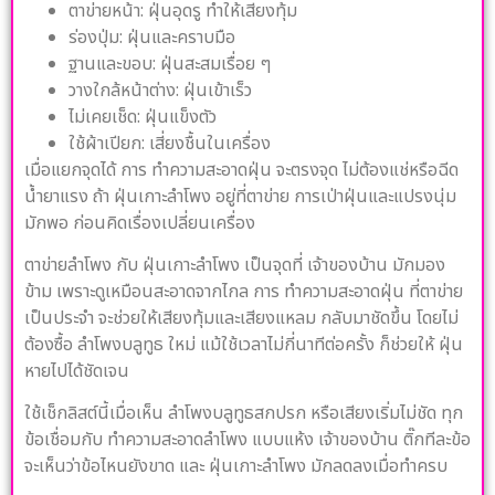
ตาข่ายหน้า: ฝุ่นอุดรู ทำให้เสียงทุ้ม
ร่องปุ่ม: ฝุ่นและคราบมือ
ฐานและขอบ: ฝุ่นสะสมเรื่อย ๆ
วางใกล้หน้าต่าง: ฝุ่นเข้าเร็ว
ไม่เคยเช็ด: ฝุ่นแข็งตัว
ใช้ผ้าเปียก: เสี่ยงชื้นในเครื่อง
เมื่อแยกจุดได้ การ ทำความสะอาดฝุ่น จะตรงจุด ไม่ต้องแช่หรือฉีด
น้ำยาแรง ถ้า ฝุ่นเกาะลำโพง อยู่ที่ตาข่าย การเป่าฝุ่นและแปรงนุ่ม
มักพอ ก่อนคิดเรื่องเปลี่ยนเครื่อง
ตาข่ายลำโพง กับ ฝุ่นเกาะลำโพง เป็นจุดที่ เจ้าของบ้าน มักมอง
ข้าม เพราะดูเหมือนสะอาดจากไกล การ ทำความสะอาดฝุ่น ที่ตาข่าย
เป็นประจำ จะช่วยให้เสียงทุ้มและเสียงแหลม กลับมาชัดขึ้น โดยไม่
ต้องซื้อ ลำโพงบลูทูธ ใหม่ แม้ใช้เวลาไม่กี่นาทีต่อครั้ง ก็ช่วยให้ ฝุ่น
หายไปได้ชัดเจน
ใช้เช็กลิสต์นี้เมื่อเห็น ลำโพงบลูทูธสกปรก หรือเสียงเริ่มไม่ชัด ทุก
ข้อเชื่อมกับ ทำความสะอาดลำโพง แบบแห้ง เจ้าของบ้าน ติ๊กทีละข้อ
จะเห็นว่าข้อไหนยังขาด และ ฝุ่นเกาะลำโพง มักลดลงเมื่อทำครบ