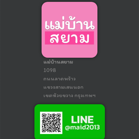
แม่บ้านสยาม
1098
ถนนลาดพร้าว
แขวงสามเสนนอก
เขตห้วยขวาง กรุงเทพฯ