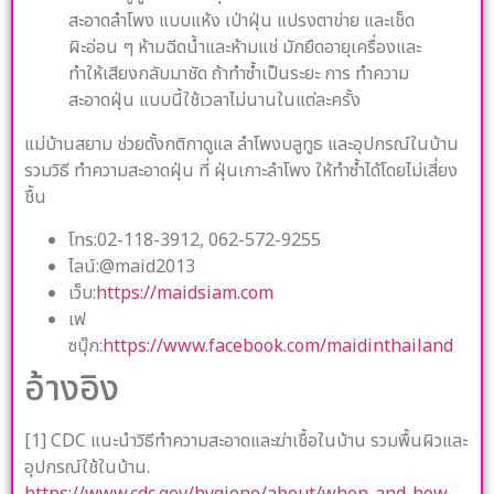
สะอาดลำโพง แบบแห้ง เป่าฝุ่น แปรงตาข่าย และเช็ด
ผิะอ่อน ๆ ห้ามฉีดน้ำและห้ามแช่ มักยืดอายุเครื่องและ
ทำให้เสียงกลับมาชัด ถ้าทำซ้ำเป็นระยะ การ ทำความ
สะอาดฝุ่น แบบนี้ใช้เวลาไม่นานในแต่ละครั้ง
แม่บ้านสยาม ช่วยตั้งกติกาดูแล ลำโพงบลูทูธ และอุปกรณ์ในบ้าน
รวมวิธี ทำความสะอาดฝุ่น ที่ ฝุ่นเกาะลำโพง ให้ทำซ้ำได้โดยไม่เสี่ยง
ชื้น
โทร:02-118-3912, 062-572-9255
ไลน์:@maid2013
เว็บ:
https://maidsiam.com
เฟ
ซบุ๊ก:
https://www.facebook.com/maidinthailand
อ้างอิง
[1] CDC แนะนำวิธีทำความสะอาดและฆ่าเชื้อในบ้าน รวมพื้นผิวและ
อุปกรณ์ใช้ในบ้าน.
https://www.cdc.gov/hygiene/about/when-and-how-