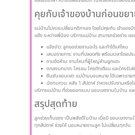
และยังรักษา ความปลอดภัยเด็ก ในแต่ละครั้งที่ลองช่วย
คุยกับเจ้าของบ้านก่อนขย
แม่บ้านไม่ควรเปลี่ยนกติกาเอง โดยไม่คุยกับ เจ้าของ
แย้ง ระหว่างพี่น้อง บริการแม่บ้าน สามารถช่วยร่าง ข
แจ้งข่าว: ลูกขอช่วยงานอะไร และทำได้แค่ไหน
เสนอรายการ: งานที่ปลอดภัย พร้อมเวลาโดยป
ถามข้อห้าม: งานไหนที่ผู้ใหญ่ห้ามลูกแตะ
ตกลงบทบาท: ใครชม ใครตักเตือน และใครรับผิ
ยืนยันขอบเขต: แม่บ้านมอบหมาย ได้เฉพาะรายการ
นัดทบทวน: หลัง 1 สัปดาห์ ว่าควรปรับงานหรือไม
บริการแม่บ้าน ที่ช่วยออกแบบ ขอบเขตงานในบ้าน และ
สรุปสุดท้าย
ลูกช่วยเก็บของ เป็นพลังดีในบ้าน เมื่อมี ขอบเขตงาน
ทุกสัปดาห์ ช่วยให้ มอบหมายงานลูก ไม่เปลี่ยนทุกวัน