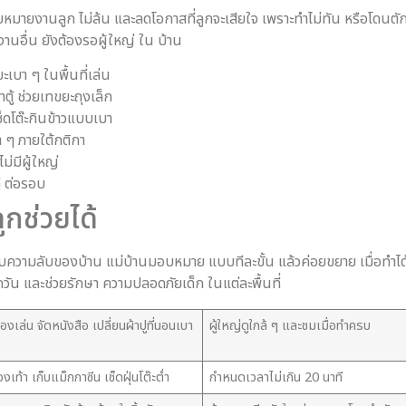
อบหมายงานลูก ไม่ล้น และลดโอกาสที่ลูกจะเสียใจ เพราะทำไม่ทัน หรือโดนตั
านอื่น ยังต้องรอผู้ใหญ่ ใน บ้าน
เบา ๆ ในพื้นที่เล่น
ตู้ ช่วยเทขยะถุงเล็ก
เช็ดโต๊ะกินข้าวแบบเบา
า ๆ ภายใต้กติกา
่มีผู้ใหญ่
ี ต่อรอบ
ูกช่วยได้
วกับความลับของบ้าน แม่บ้านมอบหมาย แบบทีละขั้น แล้วค่อยขยาย เมื่อทำได้
วัน และช่วยรักษา ความปลอดภัยเด็ก ในแต่ละพื้นที่
องเล่น จัดหนังสือ เปลี่ยนผ้าปูที่นอนเบา
ผู้ใหญ่ดูใกล้ ๆ และชมเมื่อทำครบ
งเท้า เก็บแม็กกาซีน เช็ดฝุ่นโต๊ะต่ำ
กำหนดเวลาไม่เกิน 20 นาที