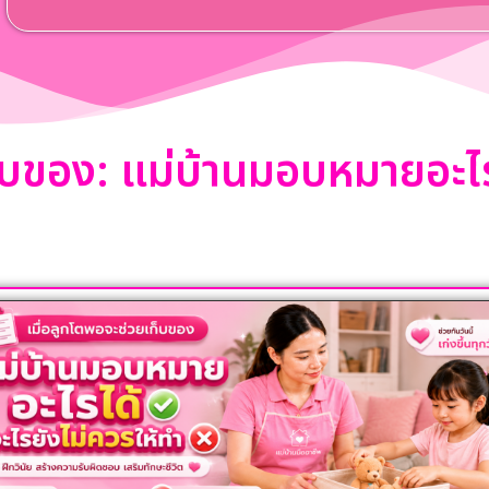
็บของ: แม่บ้านมอบหมายอะไรไ