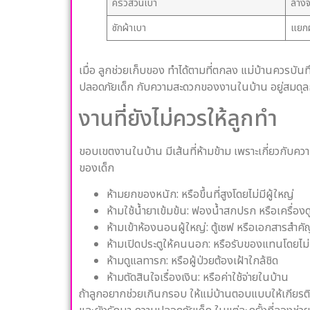
ครัวส่วนเบา
ล้าง
ซักผ้าเบา
แยกผ
เมื่อ ลูกช่วยเก็บของ ทำได้ตามที่ตกลง แม่บ้านควรบัน
ปลอดภัยเด็ก กับความสะดวกของงานในบ้าน อยู่สมดุล
งานที่ยังไม่ควรให้ลูกทำ
ขอบเขตงานในบ้าน มีเส้นที่ห้ามข้าม เพราะเกี่ยวกับควา
ของเด็ก
ห้ามยกของหนัก: หรือขึ้นที่สูงโดยไม่มีผู้ใหญ่
ห้ามใช้น้ำยาเข้มข้น: ฟองน้ำสกปรก หรือเครื่องด
ห้ามเข้าห้องนอนผู้ใหญ่: ตู้เซฟ หรือเอกสารสำค
ห้ามเปิดประตูให้คนนอก: หรือรับของแทนโดยไม่
ห้ามดูแลทารก: หรือผู้ป่วยต้องเฝ้าใกล้ชิด
ห้ามตัดสินใจเรื่องเงิน: หรือค่าใช้จ่ายในบ้าน
ถ้าลูกอยากช่วยเกินกรอบ ให้แม่บ้านตอบแบบให้เกียรติ ว่า