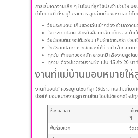
การเริ่มจากงานเล็ก ๆ ในโซนที่ลูกใช้ประจำ ช่วยให้ ม
ทำไมงานนี้ ถึงอยู่ในรายการ ลูกช่วยเก็บของ และทำไมง
วัยประถมต้น: เก็บของเล่นเข้ากล่อง ร่วมกวาดขยะ
วัยประถมปลาย: จัดหนังสือบนชั้น เก็บรองเท้าเข้า
วัยมัธยมต้น: จัดโต๊ะเรียน เก็บผ้าเข้าตะกร้า ช่วย
วัยมัธยมปลาย: ช่วยจัดของใช้ส่วนตัว ล้างจานเบ
ทุกวัย: ห้ามยกของหนัก สารเคมี หรืองานสูงโดยไม
ทุกวัย: ต้องมีเวลาจบงานชัด เช่น 15 ถึง 20 นาท
งานที่แม่บ้านมอบหมายให้ล
งานที่มอบได้ ควรอยู่ในโซนที่ลูกใช้ประจำ และไม่เกี่ย
ช่วยให้ มอบหมายงานลูก ตามโซน โดยไม่ต้องคิดใหม่ทุก
ห้องนอนลูก
เก็บข
ๆ
พื้นที่รับแขก
จัดรอ