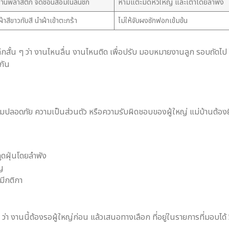
จานพลาสติก จัดช้อนส้อมในลิ้นชัก
ห้ามแตะมีดหัวใหญ่ และเตาโดยลำพัง
้าสีขาวกับสี นำผ้าเข้าตะกร้า
ไม่ให้จับผงซักฟอกเข้มข้น
ทึกสั้น ๆ ว่า งานไหนลื่น งานไหนติด เพื่อปรับ มอบหมายงานลูก รอบถัดไป 
กัน
มปลอดภัย ความเป็นส่วนตัว หรือความรับผิดชอบของผู้ใหญ่ แม่บ้านต้องยืนยั
ูดฝุ่นโดยลำพัง
ัญ
มีกติกา
 งานนี้ต้องรอผู้ใหญ่ก่อน แล้วเสนอทางเลือก ที่อยู่ในรายการที่มอบได้ วิธี