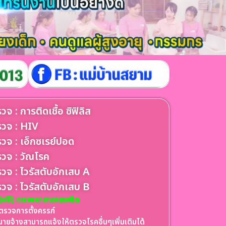
วจ : การติดเชื้อ ซิฟิลิส
วจ : HIV
วจ : เอ็กซเรย์ปอด
วจ : วัณโรค
วจ : ไวรัสตับอักเสบ A
วจ : ไวรัสตับอักเสบ B
(ฟรี) ตรวจหาสารเสพติด
ตรวจการตั้งครรภ์
นายจ้างสามารถแจ้งให้ตรวจโรคอื่นๆเพิ่มเติมได้