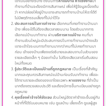
เขาเป็นอย่างไรบ้าง ดังนั้นการ
หาแม่บ้าน
หาแรงงาน
มา
ทำงานที่บ้านจะต้องมีการสัมภาษณ์ เพื่อให้รู้ข้อมูลเบื้องต้น
ว่า หากปล่อยให้อยู่บ้านเขาจะสามารถทำงานบ้านให้เราได้ดี
ไม่มีพฤติกรรมเสี่ยงที่ไม่น่าไว้ใจ
ประสบการณ์ในการทำงาน
เลือกคนที่เคยทำงานบ้านมา
บ้าง เพื่อจะได้ไม่ต้องเสียเวลาสอนนาน โดยส่วนมากการ
เลือกแม่บ้านมาทำงาน ผ่าน
บริการหาแม่บ้าน
คนที่มา
ทำงานส่วนใหญ่จะมีประสบการณ์ในการทำงานมาบ้างแล้ว
เขาจะเข้าใจระบบการทำงานมากกว่าคนที่ไม่เคยทำงานมา
ก่อน เจ้าของบ้านเพียงแต่อธิบายและสอนงานในส่วนของ
รายละเอียดเล็ก ๆ น้อยเท่านั้น ไม่ต้องเสียเวลาเริ่มต้นสอน
ใหม่ทั้งหมด
รู้ประวัติและเป็นแม่บ้านที่ถูกกฎหมาย
เป็นเรื่องที่สำคัญ
มากและคุณควรสัมภาษณ์แม่บ้านก่อนรับมาทำงาน เพื่อจะ
ได้ทราบรายละเอียดของเขาโดยเฉพาะ
หาแรงงาน
ที่จำเป็น
มากต้องตรวจสอบประวัติ และต้องมีการขึ้นทะเบียนอย่างถูก
กฎหมาย
คุยเรื่องค่าจ้างให้ชัดเจน
ส่วนใหญ่อัตราค่าจ้างจะขึ้นอยู่กับ
หน้าที่ที่ได้รับมอบหมาย เช่น ดูแลบ้าน เลี้ยงเด็ก ดูแลผู้สูง