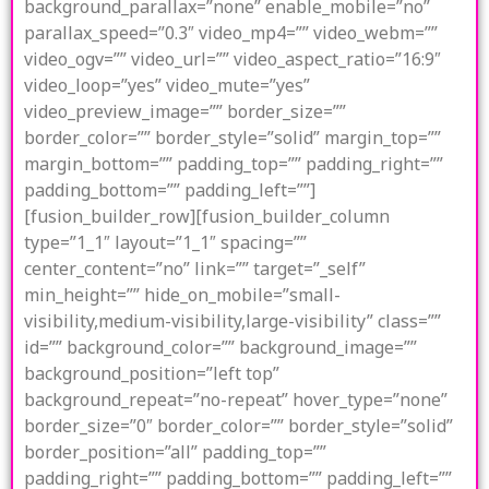
background_parallax=”none” enable_mobile=”no”
parallax_speed=”0.3″ video_mp4=”” video_webm=””
video_ogv=”” video_url=”” video_aspect_ratio=”16:9″
video_loop=”yes” video_mute=”yes”
video_preview_image=”” border_size=””
border_color=”” border_style=”solid” margin_top=””
margin_bottom=”” padding_top=”” padding_right=””
padding_bottom=”” padding_left=””]
[fusion_builder_row][fusion_builder_column
type=”1_1″ layout=”1_1″ spacing=””
center_content=”no” link=”” target=”_self”
min_height=”” hide_on_mobile=”small-
visibility,medium-visibility,large-visibility” class=””
id=”” background_color=”” background_image=””
background_position=”left top”
background_repeat=”no-repeat” hover_type=”none”
border_size=”0″ border_color=”” border_style=”solid”
border_position=”all” padding_top=””
padding_right=”” padding_bottom=”” padding_left=””