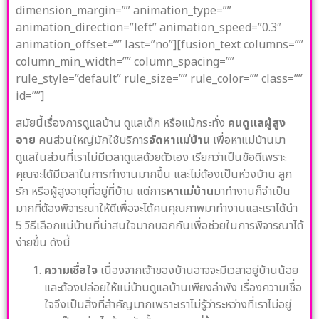
dimension_margin=”” animation_type=””
animation_direction=”left” animation_speed=”0.3″
animation_offset=”” last=”no”][fusion_text columns=””
column_min_width=”” column_spacing=””
rule_style=”default” rule_size=”” rule_color=”” class=””
id=””]
สมัยนี้เรื่องการดูแลบ้าน ดูแลเด็ก หรือแม้กระทั่ง
คนดูแลผู้สูง
อาย
คนส่วนใหญ่มักใช้บริการ
จัดหาแม่บ้าน
เพื่อหาแม่บ้านมา
ดูแลในส่วนที่เราไม่มีเวลาดูแลด้วยตัวเอง เรียกว่าเป็นข้อดีเพราะ
คุณจะได้มีเวลาในการทำงานมากขึ้น และไม่ต้องเป็นห่วงบ้าน ลูก
รัก หรือผู้สูงอายุที่อยู่ที่บ้าน แต่การ
หาแม่บ้าน
มาทำงานก็จำเป็น
มากที่ต้องพิจารณาให้ดีเพื่อจะได้คนคุณภาพมาทำงานและเราได้นำ
5 วิธีเลือกแม่บ้านที่น่าสนใจมากบอกกันเพื่อช่วยในการพิจารณาได้
ง่ายขึ้น ดังนี้
ความเชื่อใจ
เนื่องจากเจ้าของบ้านอาจจะมีเวลาอยู่บ้านน้อย
และต้องปล่อยให้แม่บ้านดูแลบ้านเพียงลำพัง เรื่องความเชื่อ
ใจจึงเป็นสิ่งที่สำคัญมากเพราะเราไม่รู้ว่าระหว่างที่เราไม่อยู่