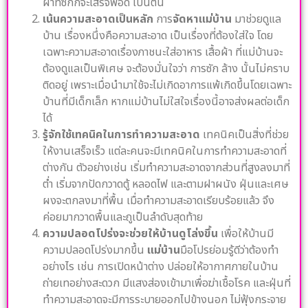
ผ้าที่ซักก็จะเสร็จพอดี เป็นต้น
เน้นความสะอาดเป็นหลัก
การ
จัดหาแม่บ้าน
มาช่วยดูแล
บ้าน เรื่องหนึ่งคือความสะอาด เป็นเรื่องที่ต้องใส่ใจ โดย
เฉพาะความสะอาดเรื่องภาชนะใส่อาหาร เสื้อผ้า ที่แม่บ้านจะ
ต้องดูแลเป็นพิเศษ จะต้องมั่นใจว่า การซัก ล้าง นั้นไม่คราบ
ติดอยู่ เพราะเมื่อนำมาใช้จะไม่เกิดอาการแพ้เกิดขึ้นโดยเฉพาะ
บ้านที่มีเด็กเล็ก หากแม่บ้านไม่ใสใจเรื่องนี้อาจส่งผลต่อเด็ก
ได้
รู้จักใช้เทคนิคในการทำความสะอาด
เทคนิคเป็นสิ่งที่ช่วย
ให้งานเสร็จเร็ว แต่ละคนจะมีเทคนิคในการทำความสะอาดที่
ต่างกัน ตัวอย่างเช่น เริ่มทำความสะอาดจากส่วนที่สูงลงมาที่
ต่ำ เริ่มจากปัดกวาดตู้ หลอดไฟ และตามฝาผนัง ฝุ่นและเศษ
ผงจะตกลงมาที่พื้น เมื่อทำความสะอาดเรียบร้อยแล้ว จึง
ค่อยมากวาดพื้นและถูเป็นลำดับสุดท้าย
ความปลอดโปร่งจะช่วยให้บ้านดูโล่งขึ้น
เพื่อให้บ้านมี
ความปลอดโปร่งมากขึ้น
แม่บ้าน
มือโปรย่อมรู้ดีว่าต้องทำ
อย่างไร เช่น การเปิดหน้าต่าง ปล่อยให้อากาศภายในบ้าน
ถ่ายเทอย่างสะดวก มีแสงส่องเข้ามาเพื่อฆ่าเชื้อโรค และฝุ่นที่
ทำความสะอาดจะมีการระบายออกไปข้างนอก ไม่ฟุ้งกระจาย