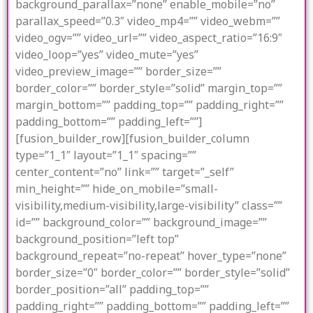
background_parallax=”none” enable_mobile=”no”
parallax_speed=”0.3″ video_mp4=”” video_webm=””
video_ogv=”” video_url=”” video_aspect_ratio=”16:9″
video_loop=”yes” video_mute=”yes”
video_preview_image=”” border_size=””
border_color=”” border_style=”solid” margin_top=””
margin_bottom=”” padding_top=”” padding_right=””
padding_bottom=”” padding_left=””]
[fusion_builder_row][fusion_builder_column
type=”1_1″ layout=”1_1″ spacing=””
center_content=”no” link=”” target=”_self”
min_height=”” hide_on_mobile=”small-
visibility,medium-visibility,large-visibility” class=””
id=”” background_color=”” background_image=””
background_position=”left top”
background_repeat=”no-repeat” hover_type=”none”
border_size=”0″ border_color=”” border_style=”solid”
border_position=”all” padding_top=””
padding_right=”” padding_bottom=”” padding_left=””