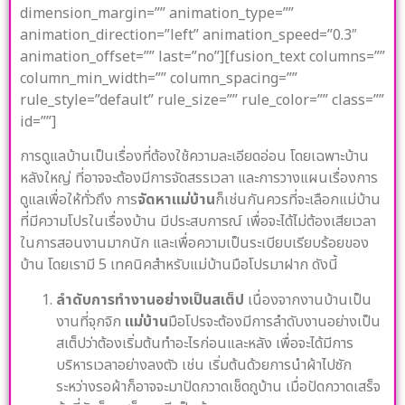
dimension_margin=”” animation_type=””
animation_direction=”left” animation_speed=”0.3″
animation_offset=”” last=”no”][fusion_text columns=””
column_min_width=”” column_spacing=””
rule_style=”default” rule_size=”” rule_color=”” class=””
id=””]
การดูแลบ้านเป็นเรื่องที่ต้องใช้ความละเอียดอ่อน โดยเฉพาะบ้าน
หลังใหญ่ ที่อาจจะต้องมีการจัดสรรเวลา และการวางแผนเรื่องการ
ดูแลเพื่อให้ทั่วถึง การ
จัดหาแม่บ้าน
ก็เช่นกันควรที่จะเลือกแม่บ้าน
ที่มีความโปรในเรื่องบ้าน มีประสบการณ์ เพื่อจะได้ไม่ต้องเสียเวลา
ในการสอนงานมากนัก และเพื่อความเป็นระเบียบเรียบร้อยของ
บ้าน โดยเรามี 5 เทคนิคสำหรับแม่บ้านมือโปรมาฝาก ดังนี้
ลำดับการทำงานอย่างเป็นสเต็ป
เนื่องจากงานบ้านเป็น
งานที่จุกจิก
แม่บ้าน
มือโปรจะต้องมีการลำดับงานอย่างเป็น
สเต็ปว่าต้องเริ่มต้นทำอะไรก่อนและหลัง เพื่อจะได้มีการ
บริหารเวลาอย่างลงตัว เช่น เริ่มต้นด้วยการนำผ้าไปซัก
ระหว่างรอผ้าก็อาจจะมาปัดกวาดเช็ดถูบ้าน เมื่อปัดกวาดเสร็จ