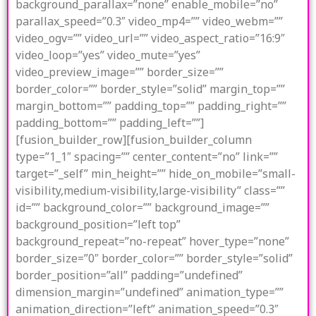
background_parallax=”none” enable_mobile=”no”
parallax_speed=”0.3″ video_mp4=”” video_webm=””
video_ogv=”” video_url=”” video_aspect_ratio=”16:9″
video_loop=”yes” video_mute=”yes”
video_preview_image=”” border_size=””
border_color=”” border_style=”solid” margin_top=””
margin_bottom=”” padding_top=”” padding_right=””
padding_bottom=”” padding_left=””]
[fusion_builder_row][fusion_builder_column
type=”1_1″ spacing=”” center_content=”no” link=””
target=”_self” min_height=”” hide_on_mobile=”small-
visibility,medium-visibility,large-visibility” class=””
id=”” background_color=”” background_image=””
background_position=”left top”
background_repeat=”no-repeat” hover_type=”none”
border_size=”0″ border_color=”” border_style=”solid”
border_position=”all” padding=”undefined”
dimension_margin=”undefined” animation_type=””
animation_direction=”left” animation_speed=”0.3″