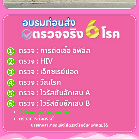
ตรวจ : การติดเชื้อ ซิฟิลิส
ตรวจ : HIV
ตรวจ : เอ็กซเรย์ปอด
ตรวจ : วัณโรค
ตรวจ : ไวรัสตับอักเสบ A
ตรวจ : ไวรัสตับอักเสบ B
(ฟรี) ตรวจหาสารเสพติด
ตรวจการตั้งครรภ์
นายจ้างสามารถแจ้งให้ตรวจโรคอื่นๆเพิ่มเติมได้