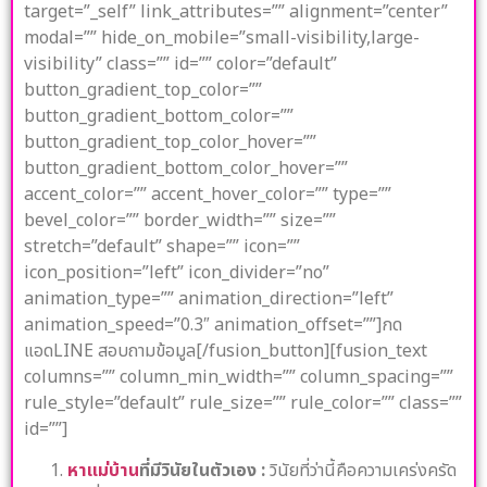
target=”_self” link_attributes=”” alignment=”center”
modal=”” hide_on_mobile=”small-visibility,large-
visibility” class=”” id=”” color=”default”
button_gradient_top_color=””
button_gradient_bottom_color=””
button_gradient_top_color_hover=””
button_gradient_bottom_color_hover=””
accent_color=”” accent_hover_color=”” type=””
bevel_color=”” border_width=”” size=””
stretch=”default” shape=”” icon=””
icon_position=”left” icon_divider=”no”
animation_type=”” animation_direction=”left”
animation_speed=”0.3″ animation_offset=””]กด
แอดLINE สอบถามข้อมูล[/fusion_button][fusion_text
columns=”” column_min_width=”” column_spacing=””
rule_style=”default” rule_size=”” rule_color=”” class=””
id=””]
หาแม่บ้าน
ที่มีวินัยในตัวเอง :
วินัยที่ว่านี้คือความเคร่งครัด