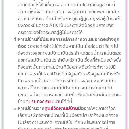
อาทิตย์ละครั้งได้ยิ่งดี เพราะแม่บ้านไม่ได้อาศัยอยู่สถานที่
สถานที่หนึ่งอาจมีการเดินทางอยู่ทุกวัน โดยเฉพาะหากผู้ใด
กำลังมองหาแม่บ้านสำหรับการดูแลผู้สูงอายุหรือผู้ป่วยละก็..
ยิ่งควรหมั่นตรวจ ATK เป็นประจำเพื่อป้องกันการแพร่
กระจายของโรคระบาดสู่ผู้ใช้บริการได้
หาแม่บ้านที่มีประสบการณ์การทำความสะอาดอย่างถูก
ต้อง :
อย่างที่กล่าวไปข้างต้นหากเป็นเมื่อก่อนเราก็อาจไม่
ต้องตรวจสุขภาพแม่บ้านเป็นประจำ แต่ตอนนี้การหมั่นตรวจ
สุขภาพแม่บ้านเป็นประจำนับได้ว่าเป็นเรื่องที่จำเป็นอย่างยิ่ง
ถึงอย่างนั้นการหาแม่บ้านที่มีสุขภาพดีแต่การทำงานไม่มี
คุณภาพเราก็ไม่อาจไว้วางใจให้ดูแลบ้านหรือดูแลคนที่เรารัก
ได้ เพราะฉะนั้นนอกจากการหมั่นตรวจสุขภาพของแม่บ้าน
แล้วเราก็ควรหาแม่บ้านที่มีประสบการณ์การทำงานที่มี
คุณภาพด้วย สามารถขอคำแนะนำเพิ่มเติมเกี่ยวกับการหาแม่
บ้านที่
บริษัทจัดหาแม่บ้าน
ได้ที่นี่
หาแม่บ้านจาก
ศูนย์จัดหาแม่บ้าน
มืออาชีพ :
ถ้าเรารู้จัก
เลือกบริษัทจัดหาแม่บ้านที่เป็นมืออาชีพ เราก็จะหมดกังวล
ในเรื่องความสะอาด ,ความใส่ใจ ,ทักษะประสบการณ์การ