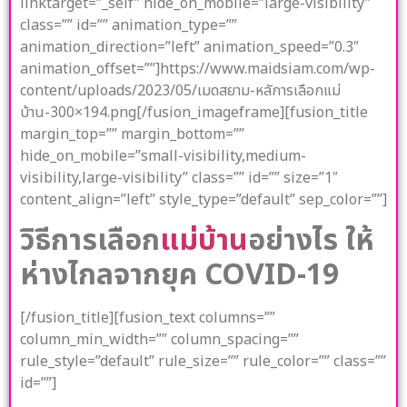
linktarget=”_self” hide_on_mobile=”large-visibility”
class=”” id=”” animation_type=””
animation_direction=”left” animation_speed=”0.3″
animation_offset=””]https://www.maidsiam.com/wp-
content/uploads/2023/05/เมดสยาม-หลัการเลือกแม่
บ้าน-300×194.png[/fusion_imageframe][fusion_title
margin_top=”” margin_bottom=””
hide_on_mobile=”small-visibility,medium-
visibility,large-visibility” class=”” id=”” size=”1″
content_align=”left” style_type=”default” sep_color=””]
วิธีการเลือก
แม่บ้าน
อย่างไร ให้
ห่างไกลจากยุค COVID-19
[/fusion_title][fusion_text columns=””
column_min_width=”” column_spacing=””
rule_style=”default” rule_size=”” rule_color=”” class=””
id=””]