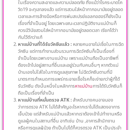
ในเรื่องความสะอาดและความปลอดภัย ถึงแม้ว่าโรคระบาดโค
วิด19 จะทุเลาลงแล้ว แต่การสวมใส่หน้ากากอนามัยอยู่ตลอด
เวลาและการล้างมือหรือการพ่นสเปรย์แอลกอฮอร์ก็ยังเป็น
เรื่องที่จำเป็นอยู่ โดยเฉพาะขณะเวลาปฏิบัติงานแม่บ้านก็
ควรมีวินัยสวมใส่หน้ากากอนามัยอยู่ตลอดเวลา เรียกได้ว่า
กันไว้ดีกว่าแก้
หาแม่บ้านที่ได้รับวัคซีนแล้ว :
หลายคนอาจไม่เชื่อในการฉีด
วัคซีน แต่การทำงานส่วนรวมการฉีดวัคซีนก็เป็นเรื่องที่
จำเป็นโดยเฉพาะงานแม่บ้าน เพราะแม่บ้านถือเป็นอาชีพที่
ต้องเข้าไปอยู่สถานที่อื่นและอยู่ร่วมกับคนอื่นๆ หากตัวแม่
บ้านเองไม่ใส่ใจในการดูแลสุขภาพ ไม่ฉีดวัคซีนตามที่มี
มาตรการกำหนดการแพร่กระจายเชื้อโรคก็จะง่ายกว่าผู้ที่ได้
รับวัคซีน ดังนั้นหนึ่งในหลักการ
หาแม่บ้าน
การได้รับวัคซีนก็
ถือเป็นเรื่องที่จำเป็น
หาแม่บ้านที่หมั่นตรวจ ATK :
สำหรับบางคนอาจมอง
ว่าการตรวจ ATK ไม่ได้สำคัญอะไรหากเราไม่ได้แสดงอาการ
เจ็บป่วย แต่สำหรับแม่บ้านแล้วหากเราต้องเข้าไปทำงานหรือ
ดูแลผู้คนในสถานที่อื่น อาทิเช่น บ้าน ,อาคารสำนักงาน
หรือการดูแลผู้ป่วย ถ้าเป็นไปได้ก็ควรตรวจ ATK เป็นประจำ