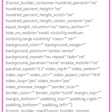
[fusion_builder_container hundred_percent=”no”
hundred_percent_height=”no”
hundred_percent_height_scroll=”no”
hundred_percent_height_center_content=”yes”
equal_height_columns=”no” menu_anchor=””
hide_on_mobile=”small-visibility,medium-
visibility,large-visibility” class=”” id=””
background_color=”” background_image=””
background_position=”center center”
background_repeat=”no-repeat” fade=”no”
background_parallax=”none” enable_mobile=”no”
parallax_speed=”0.3″ video_mp4=”” video_webm=””
video_ogv=”” video_url=”” video_aspect_ratio=”16:9″
video_loop=”yes” video_mute=”yes”
video_preview_image=”” border_size=””
border_color=”” border_style=”solid” margin_top=””
margin_bottom=”” padding_top=”” padding_right=””
padding_bottom=”” padding_left=””]
[fusion_builder_row][fusion_builder_column