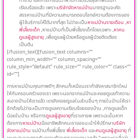
ทำงาน และการการันตีว่าผ่านการตรวจสุขภาพเป็นที่
เรียบร้อยแล้ว เพราะ
บริษัทจัดหาแม่บ้าน
มาตรฐานจะคัด
สรรหาแม่บ้านที่มีความสามารถตอบโจทย์ความต้องการของ
ผู้ใช้บริการให้ได้มากที่สุด ไม่ว่าจะเป็น
หาแม่บ้านรายเดือน
,
หา
พี่เลี้ยงเด็ก
,หาแม่บ้านที่เป็นพี่เลี้ยงเด็กโดยเฉพาะ ,
หาคน
ดูแลผู้สูงอายุ
,เพื่อดูแลผู้ป่วยหรือดูแลผู้ป่วยติดเตียง
เป็นต้น
[/fusion_text][fusion_text columns=””
column_min_width=”” column_spacing=””
rule_style=”default” rule_size=”” rule_color=”” class=””
id=””]
การหาแม่บ้านคุณภาพดีๆ สักคนก็เหมือนเรากำลังหาสมาชิกใหม่
ให้กับครอบครัวของเรา เพราะนอกจากแม่บ้านจะคอยดูแลทำความ
สะอาดบ้านให้เราแล้ว เขายังคอยดูแลในส่วนอื่นๆ ภายในบ้านให้เรา
อีกด้วยไม่ว่าจะเป็นการดูแลความเรียบร้อยของบ้าน ,การดูแลเด็ก
น้อยในบ้าน หรือการ
ดูแลผู้สูงอายุ
ที่เราเคารพ เพราะฉะนั้นหาก
ต้องการ
หาแม่บ้าน
มืออาชีพสักคนเราขอแนะนำให้ปรึกษา
บริษัท
จัดหาแม่บ้าน
แม่บ้านกึ่งพี่เลี้ยง
พี่เลี้ยงเด็ก
และ
คนดูแลผู้สูงอายุ
ที่
เหมาะสมและตรงกับความต้องการของคุณลูกค้า “เพราะเราเชื่อว่า