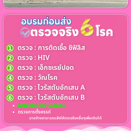
ตรวจ : การติดเชื้อ ซิฟิลิส
ตรวจ : HIV
ตรวจ : เอ็กซเรย์ปอด
ตรวจ : วัณโรค
ตรวจ : ไวรัสตับอักเสบ A
ตรวจ : ไวรัสตับอักเสบ B
(ฟรี) ตรวจหาสารเสพติด
ตรวจการตั้งครรภ์
นายจ้างสามารถแจ้งให้ตรวจโรคอื่นๆเพิ่มเติมได้