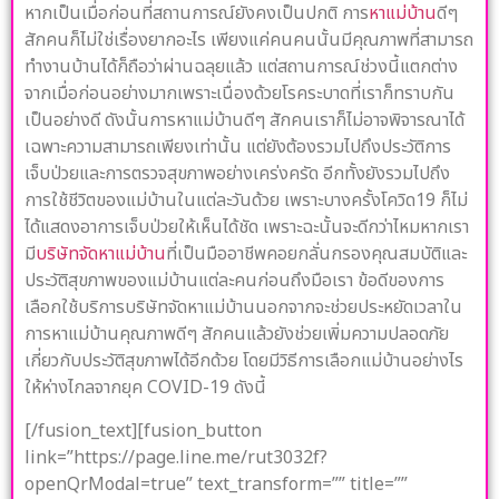
หากเป็นเมื่อก่อนที่สถานการณ์ยังคงเป็นปกติ การ
หาแม่บ้าน
ดีๆ
สักคนก็ไม่ใช่เรื่องยากอะไร เพียงแค่คนคนนั้นมีคุณภาพที่สามารถ
ทำงานบ้านได้ก็ถือว่าผ่านฉลุยแล้ว แต่สถานการณ์ช่วงนี้แตกต่าง
จากเมื่อก่อนอย่างมากเพราะเนื่องด้วยโรคระบาดที่เราก็ทราบกัน
เป็นอย่างดี ดังนั้นการหาแม่บ้านดีๆ สักคนเราก็ไม่อาจพิจารณาได้
เฉพาะความสามารถเพียงเท่านั้น แต่ยังต้องรวมไปถึงประวัติการ
เจ็บป่วยและการตรวจสุขภาพอย่างเคร่งครัด อีกทั้งยังรวมไปถึง
การใช้ชีวิตของแม่บ้านในแต่ละวันด้วย เพราะบางครั้งโควิด19 ก็ไม่
ได้แสดงอาการเจ็บป่วยให้เห็นได้ชัด เพราะฉะนั้นจะดีกว่าไหมหากเรา
มี
บริษัทจัดหาแม่บ้าน
ที่เป็นมืออาชีพคอยกลั่นกรองคุณสมบัติและ
ประวัติสุขภาพของแม่บ้านแต่ละคนก่อนถึงมือเรา ข้อดีของการ
เลือกใช้บริการบริษัทจัดหาแม่บ้านนอกจากจะช่วยประหยัดเวลาใน
การหาแม่บ้านคุณภาพดีๆ สักคนแล้วยังช่วยเพิ่มความปลอดภัย
เกี่ยวกับประวัติสุขภาพได้อีกด้วย โดยมีวิธีการเลือกแม่บ้านอย่างไร
ให้ห่างไกลจากยุค COVID-19 ดังนี้
[/fusion_text][fusion_button
link=”https://page.line.me/rut3032f?
openQrModal=true” text_transform=”” title=””