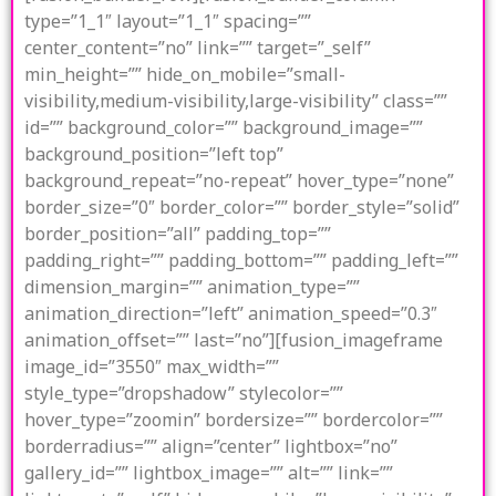
type=”1_1″ layout=”1_1″ spacing=””
center_content=”no” link=”” target=”_self”
min_height=”” hide_on_mobile=”small-
visibility,medium-visibility,large-visibility” class=””
id=”” background_color=”” background_image=””
background_position=”left top”
background_repeat=”no-repeat” hover_type=”none”
border_size=”0″ border_color=”” border_style=”solid”
border_position=”all” padding_top=””
padding_right=”” padding_bottom=”” padding_left=””
dimension_margin=”” animation_type=””
animation_direction=”left” animation_speed=”0.3″
animation_offset=”” last=”no”][fusion_imageframe
image_id=”3550″ max_width=””
style_type=”dropshadow” stylecolor=””
hover_type=”zoomin” bordersize=”” bordercolor=””
borderradius=”” align=”center” lightbox=”no”
gallery_id=”” lightbox_image=”” alt=”” link=””