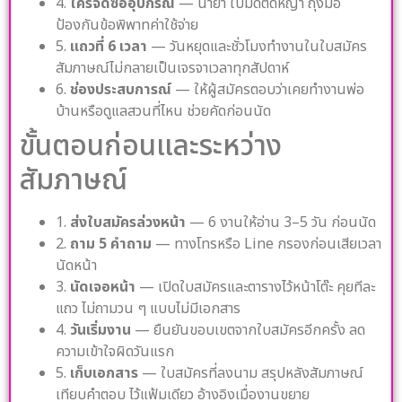
4.
ใครจัดซื้ออุปกรณ์
— น้ำยา ใบมีดตัดหญ้า ถุงมือ
ป้องกันข้อพิพาทค่าใช้จ่าย
5.
แถวที่ 6 เวลา
— วันหยุดและชั่วโมงทำงานในใบสมัคร
สัมภาษณ์ไม่กลายเป็นเจรจาเวลาทุกสัปดาห์
6.
ช่องประสบการณ์
— ให้ผู้สมัครตอบว่าเคยทำงานพ่อ
บ้านหรือดูแลสวนที่ไหน ช่วยคัดก่อนนัด
ขั้นตอนก่อนและระหว่าง
สัมภาษณ์
1.
ส่งใบสมัครล่วงหน้า
— 6 งานให้อ่าน 3–5 วัน ก่อนนัด
2.
ถาม 5 คำถาม
— ทางโทรหรือ Line กรองก่อนเสียเวลา
นัดหน้า
3.
นัดเจอหน้า
— เปิดใบสมัครและตารางไว้หน้าโต๊ะ คุยทีละ
แถว ไม่ถามวน ๆ แบบไม่มีเอกสาร
4.
วันเริ่มงาน
— ยืนยันขอบเขตจากใบสมัครอีกครั้ง ลด
ความเข้าใจผิดวันแรก
5.
เก็บเอกสาร
— ใบสมัครที่ลงนาม สรุปหลังสัมภาษณ์
เทียบคำตอบ ไว้แฟ้มเดียว อ้างอิงเมื่องานขยาย