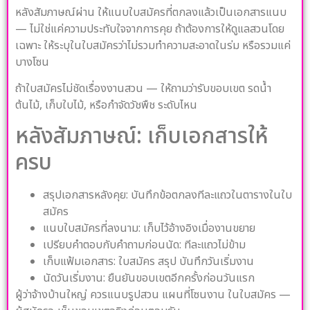
หลังสัมภาษณ์ผ่าน ให้แนบใบสมัครที่ตกลงแล้วเป็นเอกสารแนบ
— ไม่ใช่แค่ความประทับใจจากการคุย ถ้าต้องการให้ดูแลสวนโดย
เฉพาะ ให้ระบุในใบสมัครว่าไม่รวมทำความสะอาดในร่ม หรือรวมแค่
บางโซน
ถ้าใบสมัครไม่ชัดเรื่องงานสวน — ให้ถามว่ารับขอบเขต รดน้ำ
ต้นไม้, เก็บใบไม้, หรือกำจัดวัชพืช ระดับไหน
หลังสัมภาษณ์: เก็บเอกสารให้
ครบ
สรุปเอกสารหลังคุย: บันทึกข้อตกลงทีละแถวในตารางในใบ
สมัคร
แนบใบสมัครที่ลงนาม: เก็บไว้อ้างอิงเมื่องานขยาย
เปรียบคำตอบกับคำถามก่อนนัด: ทีละแถวไม่ข้าม
เก็บแฟ้มเอกสาร: ใบสมัคร สรุป บันทึกวันเริ่มงาน
นัดวันเริ่มงาน: ยืนยันขอบเขตอีกครั้งก่อนวันแรก
ผู้ว่าจ้างบ้านใหญ่ ควรแนบรูปสวน แผนที่โซนงาน ในใบสมัคร —