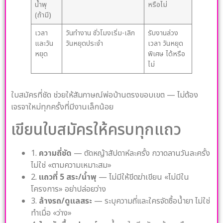
น้ำพุ
หรือไม่
(ถ้ามี)
เวลา
วันทำงาน ชั่วโมงเริ่ม-เลิก
รับงานล่วง
และวัน
วันหยุดประจำ
เวลา วันหยุด
หยุด
พิเศษ ได้หรือ
ไม่
ใบสมัครที่ชัด ช่วยให้สัมภาษณ์พ่อบ้านตรงขอบเขต — ไม่ต้อง
เจรจาใหม่ทุกครั้งที่มีงานเล็กน้อย
เขียนใบสมัครให้ครบทุกแถว
1.
ความถี่ชัด
— ตัดหญ้าสัปดาห์ละครั้ง กวาดลานวันละครั้ง
ไม่ใช่ «ตามความเหมาะสม»
2.
แถวที่ 5 สระ/น้ำพุ
— ไม่มีให้ขีดฆ่าเขียน «ไม่มีใน
โครงการ» อย่าปล่อยว่าง
3.
ล้างรถ/ดูแลสระ
— ระบุความถี่และใครจัดซื้อน้ำยา ไม่ใช่
ทำเมื่อ «ว่าง»