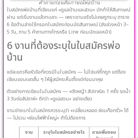
คำถามก่อนสัมภาษณ์พ่อบ้าน
ใบสมัครพ่อบ้านที่เขียนแค่ «ดูแลบ้านและสวน» มักทำให้สัมภาษณ์
ผ่าน แต่เริ่มงานแล้วทะเลาะ — เพราะงานจริงไม่เคยถูกระบุ ตาราง
6 ข้อด้านล่างใช้กรอกใบสมัครก่อนนัดสัมภาษณ์ (ส่งล่วงหน้า 3–
5 วัน, ถาม 5 คำถามทางโทรหรือ Line ก่อนนัดเจอหน้า)
6 งานที่ต้องระบุในใบสมัครพ่อ
บ้าน
แต่ละแถวคือหัวข้อที่ควรมีในใบสมัคร — ไม่ใช่แค่ติ๊กถูก แต่ต้อง
เขียนขอบเขตสั้น ๆ ให้ผู้สมัครเห็นตั้งแต่ก่อนมาคุย
ตัวอย่างการเขียนในใบสมัคร — «ตัดหญ้า สัปดาห์ละ 1 ครั้ง รดน้ำ
3 วันต่อสัปดาห์» ดีกว่า «ดูแลสวน» อย่างเดียว
งานช่างเบาในใบสมัครควรระบุว่า «เปลี่ยนหลอด ซ่อมก๊อกรั่ว» ได้
— ไม่รวม «ซ่อมไฟฟ้าใหญ่» ถ้าไม่ต้องการ
งาน
ระบุในใบสมัครอย่างไร
ถามเพิ่มตอน