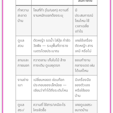
สัมภาษณ์
ทำความ
โซนที่ทำ (ใน/นอก) ความถี่
มี
สะอาด
งานหนักแยกต้องระบุ
ประสบการณ์
บ้าน
โซนไหน ใช้
เวลาเฉลี่ย
เท่าไร
ดูแล
ตัดหญ้า รดน้ำ ใส่ปุ๋ย กำจัด
เคยใช้เครื่อง
สวน
วัชพืช — ระบุพื้นที่ตาราง
ตัดหญ้า สาร
เมตรโดยประมาณ
เคมี หรือไม่
ลานและ
กวาดลาน เก็บใบไม้ ล้าง
ยอมทำงาน
ภายนอก
ทางเดิน ดูแลจุดรก
กลางแดด ฝน
ได้แค่ไหน
งานช่าง
เปลี่ยนหลอด ซ่อมก๊อก
มีเครื่องมือ
เบา
ประกอบของเล็กน้อย —
ของตัวเอง
เขียนว่าทำได้ถึงระดับไหน
หรือใช้ของ
บ้าน
ดูแล
ความถี่ ใช้สาร/เคมีอะไร
เคยดูแลสระ
สระ/
ใครจัดซื้อ
ขนาดบ้าน