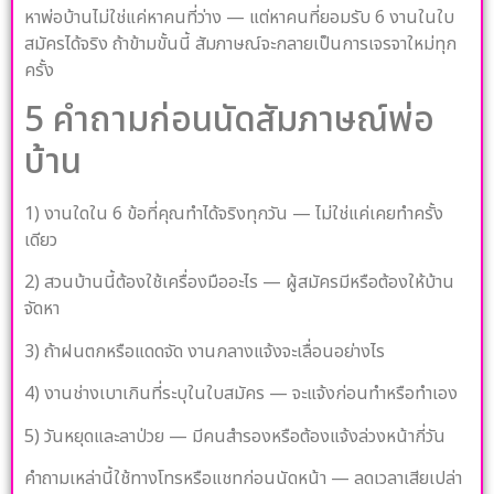
หาพ่อบ้านไม่ใช่แค่หาคนที่ว่าง — แต่หาคนที่ยอมรับ 6 งานในใบ
สมัครได้จริง ถ้าข้ามขั้นนี้ สัมภาษณ์จะกลายเป็นการเจรจาใหม่ทุก
ครั้ง
5 คำถามก่อนนัดสัมภาษณ์พ่อ
บ้าน
1) งานใดใน 6 ข้อที่คุณทำได้จริงทุกวัน — ไม่ใช่แค่เคยทำครั้ง
เดียว
2) สวนบ้านนี้ต้องใช้เครื่องมืออะไร — ผู้สมัครมีหรือต้องให้บ้าน
จัดหา
3) ถ้าฝนตกหรือแดดจัด งานกลางแจ้งจะเลื่อนอย่างไร
4) งานช่างเบาเกินที่ระบุในใบสมัคร — จะแจ้งก่อนทำหรือทำเอง
5) วันหยุดและลาป่วย — มีคนสำรองหรือต้องแจ้งล่วงหน้ากี่วัน
คำถามเหล่านี้ใช้ทางโทรหรือแชทก่อนนัดหน้า — ลดเวลาเสียเปล่า