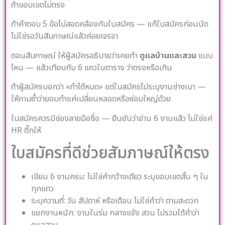
ถ้าขอบเขตไม่ตรง
ถ้าคำตอบ 5 ข้อไม่สอดคล้องกับใบสมัคร — แก้ใบสมัครก่อนนัด
ไม่ใช่รอวันสัมภาษณ์แล้วค่อยเจรจา
ตอนสัมภาษณ์ ให้ผู้สมัครอธิบายว่าเคยทำ
ดูแลบ้านและสวน
แบบ
ไหน — แล้วเทียบกับ 6 แถวในตาราง ว่าตรงหรือเกิน
ถ้าผู้สมัครบอกว่า «ทำได้หมด» แต่ใบสมัครไม่ระบุงานช่างเบา —
ให้ถามซ้ำว่ายอมทำแค่เปลี่ยนหลอดหรือซ่อมใหญ่ด้วย
ใบสมัครควรมีช่องลายมือชื่อ — ยืนยันว่าอ่าน 6 งานแล้ว ไม่ใช่แค่
HR ติ๊กให้
ใบสมัครที่ดีช่วยสัมภาษณ์ให้ตรง
เขียน 6 งานครบ: ไม่ใช่คำกว้างเดียว ระบุขอบเขตสั้น ๆ ใน
ทุกแถว
ระบุความถี่: วัน สัปดาห์ หรือเดือน ไม่ใช่คำว่า ตามสะดวก
แยกงานหนัก: งานในร่ม กลางแจ้ง สวน ไม่รวมใต้คำว่า
ดูแลสวน