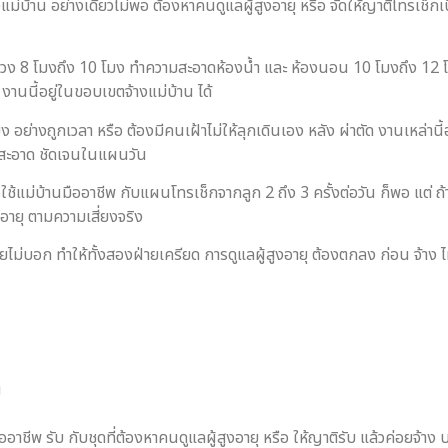
างแม่บ้าน อย่างเดียวไม่พอ ต้องหาคนดูแลผู้สูงอายุ หรือ จัดให้ญาติโทรเช็
น ช่วง 8 โมงถึง 10 โมง ทำความสะอาดห้องน้ำ และ ห้องนอน 10 โมงถึง 12
 งานนี้อยู่ในขอบเขตจ้างแม่บ้าน ได้
มง อย่างถูกเวลา หรือ ต้องมีคนเฝ้าไม่ให้ลุกเดินเอง หลัง ผ่าตัด งานเหล่านี
ามสะอาด ชัดเจนในแผนวัน
ใช้แม่บ้านมืออาชีพ กับแผนโทรเช็กจากลูก 2 ถึง 3 ครั้งต่อวัน ก็พอ แต่ ถ้า 
อายุ ตามความเสี่ยงจริง
 โดยไม่บอก ทำให้ทั้งสองฝ่ายเครียด การดูแลผู้สูงอายุ ต้องตกลง ก่อน จ้าง 
น
ออาชีพ รับ กับชุดที่ต้องหาคนดูแลผู้สูงอายุ หรือ ให้ญาติรับ แล้วค่อยจ้