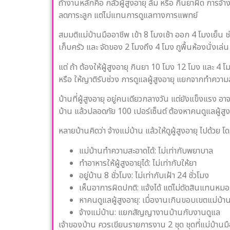
ถ้างานหลักคือ กลัวผู้สูงอายุ ล้ม หรือ กินยาผิด การจ้
ลดภาระลูก แต่ไม่แทนการดูแลทางการแพทย์
สมมติแม่บ้านมืออาชีพ เข้า 8 โมงเช้า ออก 4 โมงเย็
เก็บครัว และ จัดของ 2 โมงถึง 4 โมง ถูพื้นห้องนั่งเล่น
แต่ ถ้า ต้องให้ผู้สูงอายุ กินยา 10 โมง 12 โมง และ 4 โ
หรือ ให้ญาติรับช่วง การดูแลผู้สูงอายุ แยกจากทำคว
บ้านที่ผู้สูงอายุ อยู่คนเดียวกลางวัน แต่ยังแข็งแรง อาจ
บ้าน แล้วปลอดภัย 100 เปอร์เซ็นต์ ต้องหาคนดูแลผู้สูง
หลายบ้านคิดว่า จ้างแม่บ้าน แล้วให้ดูผู้สูงอายุ ไปด้วย
แม่บ้านทำความสะอาดได้: ไม่เท่ากับพยาบาล
ทำอาหารให้ผู้สูงอายุได้: ไม่เท่ากับให้ยา
อยู่บ้าน 8 ชั่วโมง: ไม่เท่ากับเฝ้า 24 ชั่วโมง
เห็นอาการผิดปกติ: แจ้งได้ แต่ไม่ตัดสินแทนหมอ
หาคนดูแลผู้สูงอายุ: เมื่องานเกินขอบเขตแม่บ้า
จ้างแม่บ้าน: แยกสัญญางานบ้านกับงานดูแล
เจ้าของบ้าน ควรเขียนรายการงาน 2 ชุด ชุดที่แม่บ้านมื