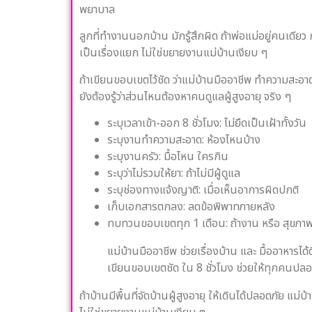
พยาบาล
ลูกที่ทำงานนอกบ้าน มักรู้สึกผิด ถ้าพ่อแม่อยู่คนเดียว 
เป็นเรื่องแยก ไม่ใช่ขยายงานแม่บ้านเงียบ ๆ
ถ้าเขียนขอบเขตไว้ชัด ว่าแม่บ้านมืออาชีพ ทำความสะอาด
ยังต้องรู้ว่าส่วนไหนต้องหาคนดูแลผู้สูงอายุ จริง ๆ
ระบุเวลาเข้า-ออก 8 ชั่วโมง: ไม่ยืดเป็นเฝ้าทั้งวัน
ระบุงานทำความสะอาด: ห้องไหนบ้าง
ระบุงานครัว: มื้อไหน ใครกิน
ระบุว่าไม่รวมให้ยา: ถ้าไม่มีผู้ดูแล
ระบุช่องทางแจ้งญาติ: เมื่อเห็นอาการผิดปกติ
เก็บเอกสารตกลง: ลดข้อพิพาทภายหลัง
ทบทวนขอบเขตทุก 1 เดือน: ถ้างาน หรือ สุขภาพ
แม่บ้านมืออาชีพ ช่วยเรื่องบ้าน และ มื้ออาหารไ
เขียนขอบเขตชัด ใน 8 ชั่วโมง ช่วยให้ทุกคนปลอ
ถ้าบ้านมีพื้นที่จัดบ้านผู้สูงอายุ ให้เดินได้ปลอดภัย แ