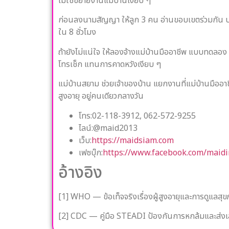
ไม่ใช่ขยายงานแม่บ้านเงียบ ๆ
ก่อนลงนามสัญญา ให้ลูก 3 คน อ่านขอบเขตร่วมกัน ประม
ใน 8 ชั่วโมง
ถ้ายังไม่แน่ใจ ให้ลองจ้างแม่บ้านมืออาชีพ แบบทดลอง 
โทรเช็ก แทนการคาดหวังเงียบ ๆ
แม่บ้านสยาม ช่วยเจ้าของบ้าน แยกงานที่แม่บ้านมืออาชี
สูงอายุ อยู่คนเดียวกลางวัน
โทร:02-118-3912, 062-572-9255
ไลน์:@maid2013
เว็บ:
https://maidsiam.com
เฟซบุ๊ก:
https://www.facebook.com/maidi
อ้างอิง
[1] WHO — ข้อเท็จจริงเรื่องผู้สูงอายุและการดูแลสุ
[2] CDC — คู่มือ STEADI ป้องกันการหกล้มและส่งเ