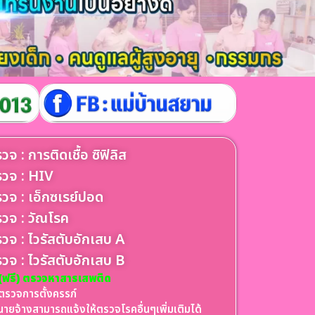
วจ : การติดเชื้อ ซิฟิลิส
วจ : HIV
วจ : เอ็กซเรย์ปอด
วจ : วัณโรค
วจ : ไวรัสตับอักเสบ A
วจ : ไวรัสตับอักเสบ B
(ฟรี) ตรวจหาสารเสพติด
ตรวจการตั้งครรภ์
นายจ้างสามารถแจ้งให้ตรวจโรคอื่นๆเพิ่มเติมได้