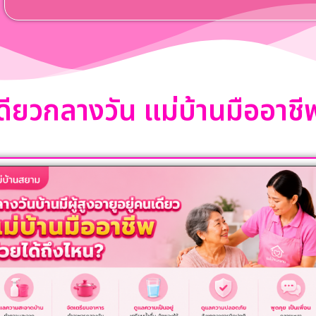
นเดียวกลางวัน แม่บ้านมืออาช