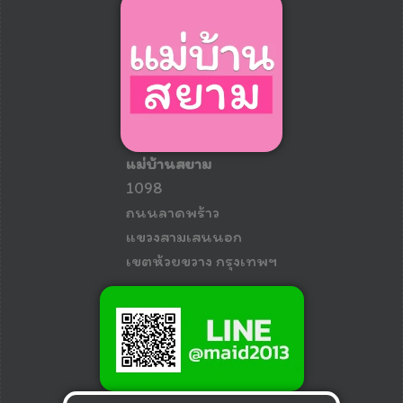
แม่บ้านสยาม
1098
ถนนลาดพร้าว
แขวงสามเสนนอก
เขตห้วยขวาง กรุงเทพฯ