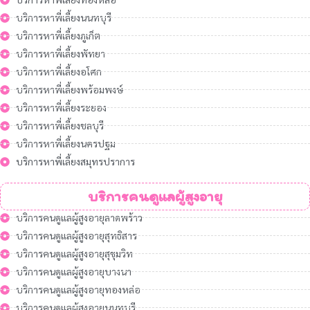
บริการหาพี่เลี้ยงนนทบุรี
บริการหาพี่เลี้ยงภูเก็ต
บริการหาพี่เลี้ยงพัทยา
บริการหาพี่เลี้ยงอโศก
บริการหาพี่เลี้ยงพร้อมพงษ์
บริการหาพี่เลี้ยงระยอง
บริการหาพี่เลี้ยงชลบุรี
บริการหาพี่เลี้ยงนครปฐม
บริการหาพี่เลี้ยงสมุทรปราการ
บริการคนดูแลผู้สูงอายุ
บริการคนดูแลผู้สูงอายุลาดพร้าว
บริการคนดูแลผู้สูงอายุสุทธิสาร
บริการคนดูแลผู้สูงอายุสุขุมวิท
บริการคนดูแลผู้สูงอายุบางนา
บริการคนดูแลผู้สูงอายุทองหล่อ
บริการคนดูแลผู้สูงอายุนนทบุรี