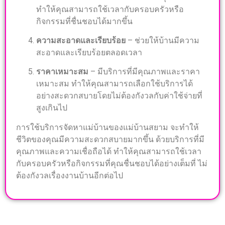
ทำให้คุณสามารถใช้เวลากับครอบครัวหรือ
กิจกรรมที่ชื่นชอบได้มากขึ้น
ความสะอาดและเรียบร้อย
– ช่วยให้บ้านมีความ
สะอาดและเรียบร้อยตลอดเวลา
ราคาเหมาะสม
– มีบริการที่มีคุณภาพและราคา
เหมาะสม ทำให้คุณสามารถเลือกใช้บริการได้
อย่างสะดวกสบายโดยไม่ต้องกังวลกับค่าใช้จ่ายที่
สูงเกินไป
การใช้บริการจัดหาแม่บ้านของแม่บ้านสยาม จะทำให้
ชีวิตของคุณมีความสะดวกสบายมากขึ้น ด้วยบริการที่มี
คุณภาพและความเชื่อถือได้ ทำให้คุณสามารถใช้เวลา
กับครอบครัวหรือกิจกรรมที่คุณชื่นชอบได้อย่างเต็มที่ ไม่
ต้องกังวลเรื่องงานบ้านอีกต่อไป