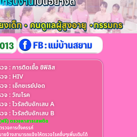
วจ : การติดเชื้อ ซิฟิลิส
วจ : HIV
วจ : เอ็กซเรย์ปอด
วจ : วัณโรค
วจ : ไวรัสตับอักเสบ A
วจ : ไวรัสตับอักเสบ B
(ฟรี) ตรวจหาสารเสพติด
ตรวจการตั้งครรภ์
นายจ้างสามารถแจ้งให้ตรวจโรคอื่นๆเพิ่มเติมได้