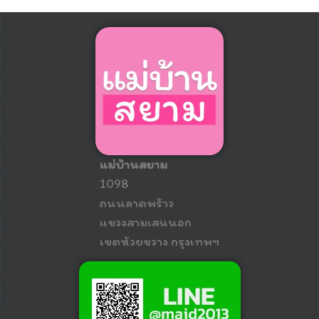
แม่บ้านสยาม
1098
ถนนลาดพร้าว
แขวงสามเสนนอก
เขตห้วยขวาง กรุงเทพฯ